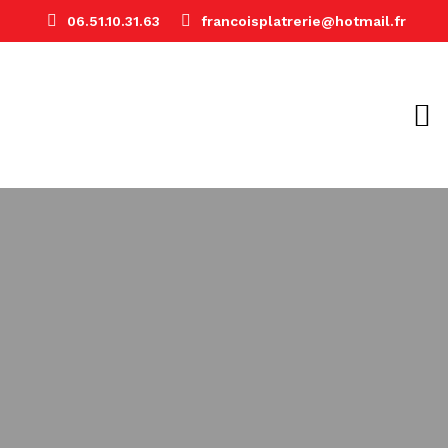
06.51.10.31.63
francoisplatrerie@hotmail.fr
AMÉNAGEMENT INTÉRIEUR