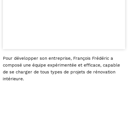
Pour développer son entreprise, François Frédéric a
composé une équipe expérimentée et efficace, capable
de se charger de tous types de projets de rénovation
intérieure.
L’entreprise SARL F.P.P se déplace à domicile pour
effectuer des travaux de qualité dans tout le
département de l’Ain, notamment dans la région Pays de
Gex et les communes de Lyon et Bourg-en-Bresse.